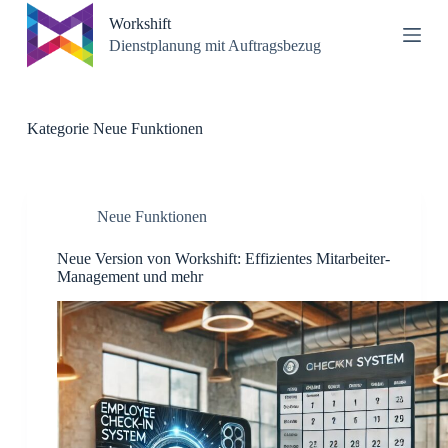
Z
Workshift
u
Dienstplanung mit Auftragsbezug
m
I
n
h
a
Kategorie
Neue Funktionen
l
t
s
p
r
Neue Funktionen
i
n
Neue Version von Workshift: Effizientes Mitarbeiter-
g
Management und mehr
e
n